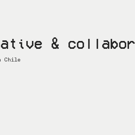
eative & collabo
n Chile