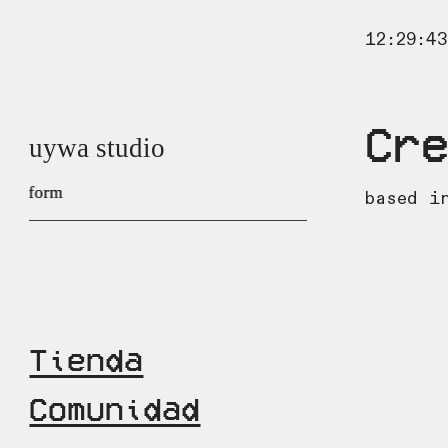
Cr
uywa studio
 platform
 platform
based i
Tienda
Comunidad